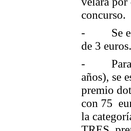
velará por
concurso.
-
Se e
de 3 euros
-
Para
años), se e
premio do
con 75
eu
la categorí
TRES
pre