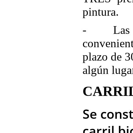
pintura.
-
Las 
convenient
plazo de 3
algún luga
CARRIL
Se const
carril b