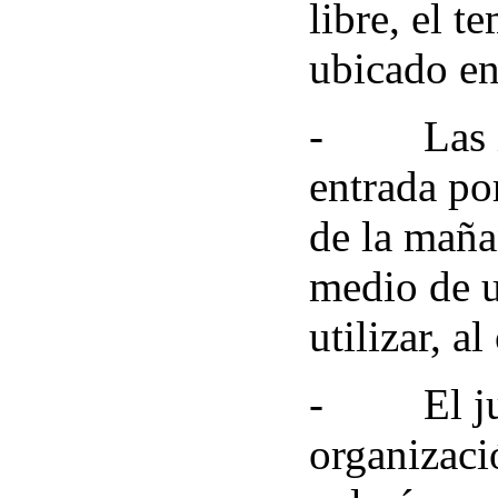
libre, el 
ubicado en
-
Las 
entrada po
de la maña
medio de u
utilizar, a
-
El j
organizació