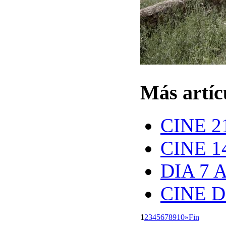
Más artícu
CINE 
CINE 
DIA 7
CINE D
1
2
3
4
5
6
7
8
9
10
»
Fin