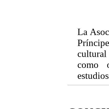
La Asoc
Príncip
cultura
como o
estudios