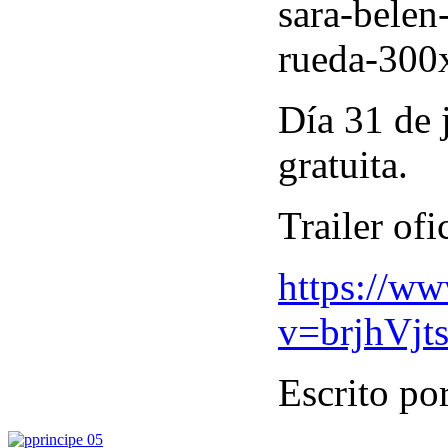
Día 31 de j
gratuita.
Trailer ofi
https://w
v=brjhVjt
Escrito po