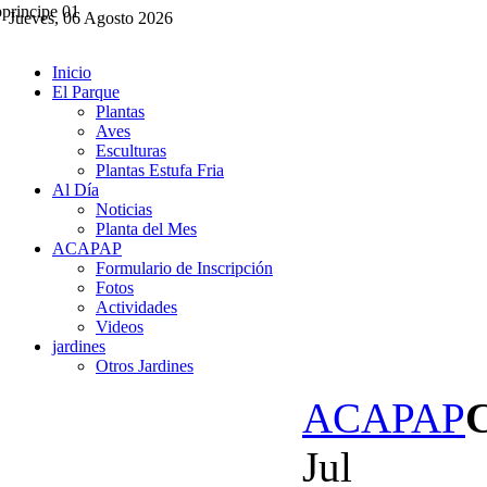
Jueves, 06 Agosto 2026
Inicio
El Parque
Plantas
Aves
Esculturas
Plantas Estufa Fria
Al Día
Noticias
Planta del Mes
ACAPAP
Formulario de Inscripción
Fotos
Actividades
Videos
jardines
Otros Jardines
ACAPAP
Jul