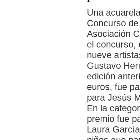
Una acuarel
Concurso de P
Asociación C
el concurso, 
nueve artista
Gustavo Hern
edición anter
euros, fue pa
para Jesús M
En la categorí
premio fue p
Laura García
niños que par