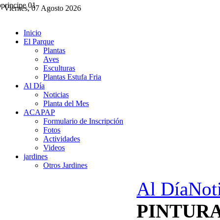
Viernes, 07 Agosto 2026
Inicio
El Parque
Plantas
Aves
Esculturas
Plantas Estufa Fria
Al Día
Noticias
Planta del Mes
ACAPAP
Formulario de Inscripción
Fotos
Actividades
Videos
jardines
Otros Jardines
Al Día
Noti
PINTUR